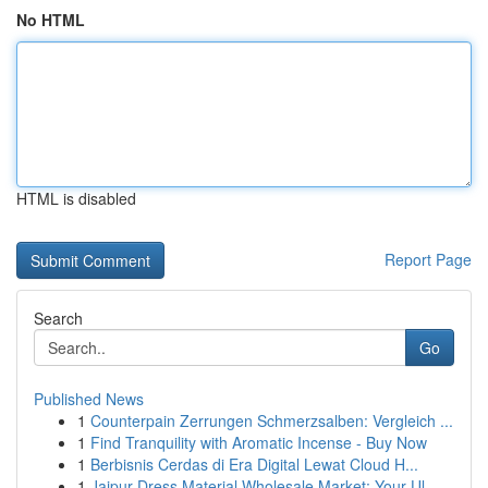
No HTML
HTML is disabled
Report Page
Search
Go
Published News
1
Counterpain Zerrungen Schmerzsalben: Vergleich ...
1
Find Tranquility with Aromatic Incense - Buy Now
1
Berbisnis Cerdas di Era Digital Lewat Cloud H...
1
Jaipur Dress Material Wholesale Market: Your Ul...