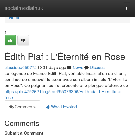
Home
socialmediainuk
Togg
navi
Home
1
Édith Piaf : L'Éternité en Rose
classique050772
31 days ago
News
Discuss
La légende de France Édith Piaf, véritable incarnation du chant,
continue de émouvoir le cœur avec son album intitulé "L'Éternité
en Rose". Ce poignant coffret présente une plongée profonde de
https://piaf479262.blog5.net/95079306/Édith-piaf-l-Éternité-en-
rose
Comments
Who Upvoted
Comments
Submit a Comment