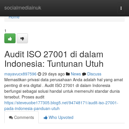
Home
socialmediainuk
Togg
navi
Home
1
Audit ISO 27001 di dalam
Indonesia: Tuntunan Utuh
mayavucx897596
29 days ago
News
Discuss
Memastikan privasi data perusahaan Anda adalah hal yang amat
penting di era digital . Audit ISO 27001 di dalam Indonesia
berfungsi sebagai solusi handal untuk memenuhi standar dunia
tersebut. Proses audit
https://steveuobe177305.blog5.net/94748171/audit-iso-27001-
pada-indonesia-panduan-utuh
Comments
Who Upvoted