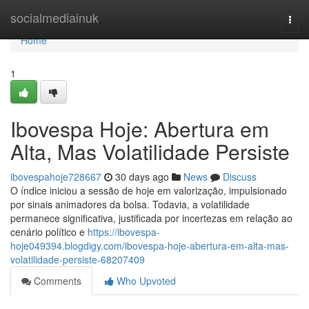
Home
socialmediainuk
Togg
navi
Home
1
Ibovespa Hoje: Abertura em
Alta, Mas Volatilidade Persiste
ibovespahoje728667
30 days ago
News
Discuss
O índice iniciou a sessão de hoje em valorização, impulsionado
por sinais animadores da bolsa. Todavia, a volatilidade
permanece significativa, justificada por incertezas em relação ao
cenário político e
https://ibovespa-
hoje049394.blogdigy.com/ibovespa-hoje-abertura-em-alta-mas-
volatilidade-persiste-68207409
Comments
Who Upvoted