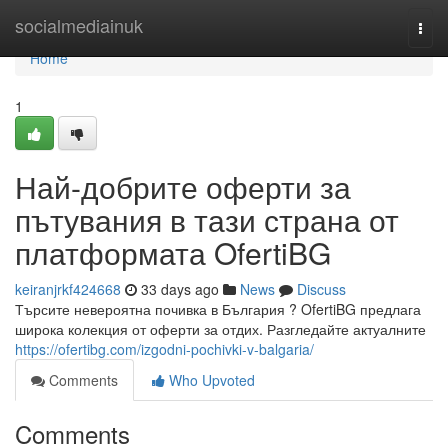
Home
socialmediainuk
Togg
navi
Home
1
Най-добрите оферти за
пътувания в тази страна от
платформата OfertiBG
keiranjrkf424668
33 days ago
News
Discuss
Търсите невероятна почивка в България ? OfertiBG предлага
широка колекция от оферти за отдих. Разгледайте актуалните
https://ofertibg.com/izgodni-pochivki-v-balgaria/
Comments
Who Upvoted
Comments