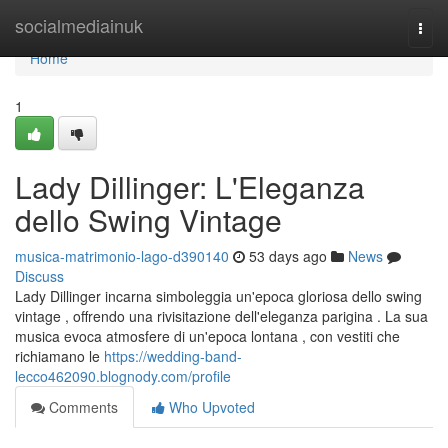
Home
socialmediainuk
Togg
navi
Home
1
Lady Dillinger: L'Eleganza
dello Swing Vintage
musica-matrimonio-lago-d390140
53 days ago
News
Discuss
Lady Dillinger incarna simboleggia un'epoca gloriosa dello swing
vintage , offrendo una rivisitazione dell'eleganza parigina . La sua
musica evoca atmosfere di un'epoca lontana , con vestiti che
richiamano le
https://wedding-band-
lecco462090.blognody.com/profile
Comments
Who Upvoted