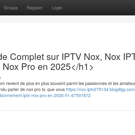
Groups
Register
Login
de Complet sur IPTV Nox, Nox IP
V Nox Pro en 2025</h1>
s
nom revient de plus en plus souvent parmi les passionnés et les amateu
du parler de nox pro tv, que vous
https://nox-iptv275134.blogdigy.com
-l-abonnement-iptv-nox-pro-en-2025-h1-67501872