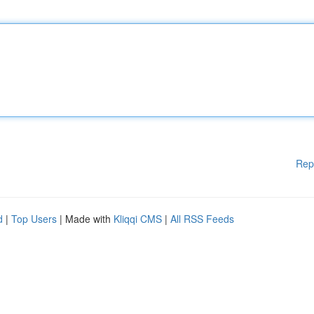
Rep
d
|
Top Users
| Made with
Kliqqi CMS
|
All RSS Feeds