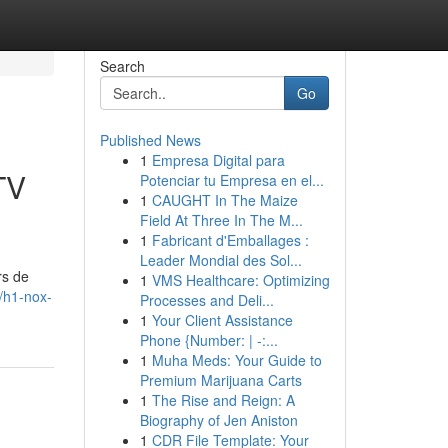
Search
Go
Published News
1
Empresa Digital para
TV
Potenciar tu Empresa en el...
1
CAUGHT In The Maize
Field At Three In The M...
1
Fabricant d'Emballages :
Leader Mondial des Sol...
rs de
1
VMS Healthcare: Optimizing
/h1-nox-
Processes and Deli...
1
Your Client Assistance
Phone {Number: | -:...
1
Muha Meds: Your Guide to
Premium Marijuana Carts
1
The Rise and Reign: A
Biography of Jen Aniston
1
CDR File Template: Your