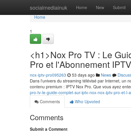
Home
socialmediainuk
Home
New
Submit
Home
1
<h1>Nox Pro TV : Le Gui
Pro et l'Abonnement IPT
nox-iptv-pro095263
53 days ago
News
Discus
Dans l'univers du streaming télévisé par Internet, un 
contenu premium : IPTV Nox Pro. Que vous ayez enten
pro-tv-le-guide-complet-sur-iptv-nox-nox-iptv-pro-et
Comments
Who Upvoted
Comments
Submit a Comment