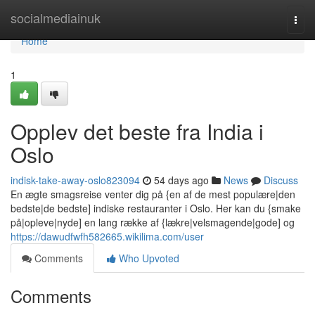
Home
socialmediainuk
Togg
navi
Home
1
Opplev det beste fra India i
Oslo
indisk-take-away-oslo823094
54 days ago
News
Discuss
En ægte smagsreise venter dig på {en af de mest populære|den
bedste|de bedste] indiske restauranter i Oslo. Her kan du {smake
på|opleve|nyde] en lang række af {lækre|velsmagende|gode] og
https://dawudfwfh582665.wikilima.com/user
Comments
Who Upvoted
Comments