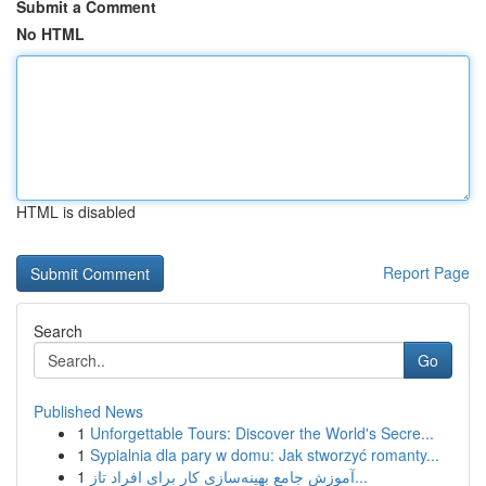
Submit a Comment
No HTML
HTML is disabled
Report Page
Search
Go
Published News
1
Unforgettable Tours: Discover the World's Secre...
1
Sypialnia dla pary w domu: Jak stworzyć romanty...
1
آموزش جامع بهینه‌سازی کار برای افراد تاز...