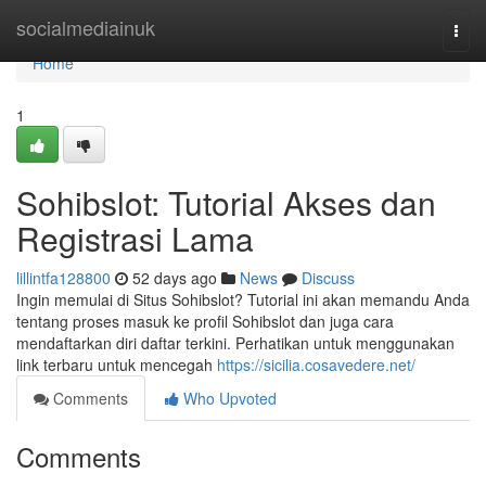
Home
socialmediainuk
Togg
navi
Home
1
Sohibslot: Tutorial Akses dan
Registrasi Lama
lillintfa128800
52 days ago
News
Discuss
Ingin memulai di Situs Sohibslot? Tutorial ini akan memandu Anda
tentang proses masuk ke profil Sohibslot dan juga cara
mendaftarkan diri daftar terkini. Perhatikan untuk menggunakan
link terbaru untuk mencegah
https://sicilia.cosavedere.net/
Comments
Who Upvoted
Comments