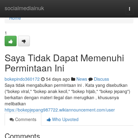
Home
socialmediainuk
Togg
navi
Home
1
Saya Tidak Dapat Memenuhi
Permintaan Ini
bokepindo360172
54 days ago
News
Discuss
Saya tidak mengabulkan permintaan ini . Kata yang disebutkan
("bokep viral," "bokep anak kecil," "bokep hijab," "bokep jepang")
berkaitan dengan materi ilegal dan merugikan , khususnya
melibatkan
https://bokepjepang987722.wikiannouncement.com/user
Comments
Who Upvoted
Comments