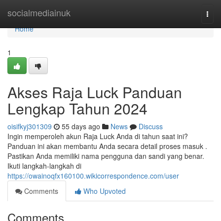
Home
socialmediainuk
Togg
navi
Home
1
Akses Raja Luck Panduan
Lengkap Tahun 2024
oisifkyj301309
55 days ago
News
Discuss
Ingin memperoleh akun Raja Luck Anda di tahun saat ini?
Panduan ini akan membantu Anda secara detail proses masuk .
Pastikan Anda memiliki nama pengguna dan sandi yang benar.
Ikuti langkah-langkah di
https://owainoqfx160100.wikicorrespondence.com/user
Comments
Who Upvoted
Comments