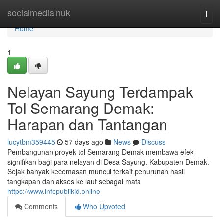
Home
socialmediainuk
Togg
navi
Home
1
Nelayan Sayung Terdampak
Tol Semarang Demak:
Harapan dan Tantangan
lucytbm359445
57 days ago
News
Discuss
Pembangunan proyek tol Semarang Demak membawa efek
signifikan bagi para nelayan di Desa Sayung, Kabupaten Demak.
Sejak banyak kecemasan muncul terkait penurunan hasil
tangkapan dan akses ke laut sebagai mata
https://www.infopublikid.online
Comments
Who Upvoted