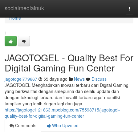
Home
socialmediainuk
Togg
navi
Home
1
JAGOTOGEL - Quality Best For
Digital Gaming Fun Center
jagotogel779667
55 days ago
News
Discuss
JAGOTOGEL Menghadirkan inovasi terbaru dari Digital Gaming
yang berkwalitas dengan smepurna dan selalu update dan
dengan teknologi terbaru dan inovatif terbaru agar memiliki
tampilan yang lebih ringan lagi dan juga
https://jagotogel121863.mpeblog.com/75598715/jagotogel-
quality-best-for-digital-gaming-fun-center
Comments
Who Upvoted