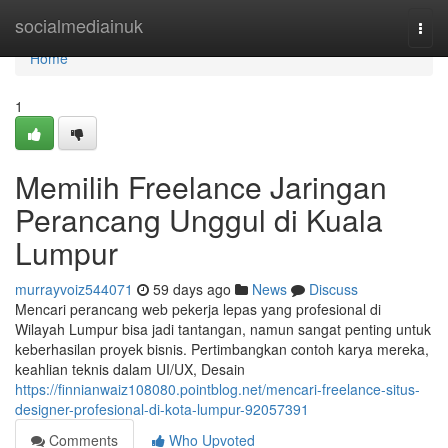
Home
socialmediainuk
Togg
navi
Home
1
Memilih Freelance Jaringan
Perancang Unggul di Kuala
Lumpur
murrayvoiz544071
59 days ago
News
Discuss
Mencari perancang web pekerja lepas yang profesional di
Wilayah Lumpur bisa jadi tantangan, namun sangat penting untuk
keberhasilan proyek bisnis. Pertimbangkan contoh karya mereka,
keahlian teknis dalam UI/UX, Desain
https://finnianwaiz108080.pointblog.net/mencari-freelance-situs-
designer-profesional-di-kota-lumpur-92057391
Comments
Who Upvoted