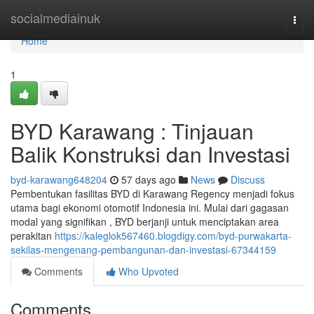
Home
socialmediainuk
Togg
navi
Home
1
BYD Karawang : Tinjauan
Balik Konstruksi dan Investasi
byd-karawang648204
57 days ago
News
Discuss
Pembentukan fasilitas BYD di Karawang Regency menjadi fokus
utama bagi ekonomi otomotif Indonesia ini. Mulai dari gagasan
modal yang signifikan , BYD berjanji untuk menciptakan area
perakitan
https://kaleglok567460.blogdigy.com/byd-purwakarta-
sekilas-mengenang-pembangunan-dan-investasi-67344159
Comments
Who Upvoted
Comments