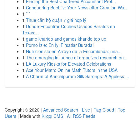
1
Finding the Best Chartered Accountant Prof...
1
Conquering Beehiiv: Your Newsletter Creation Wa...
1
```
1
Thuê căn hộ quận 7 giá hợp lý
1
Dónde Encontrar Coches Usados Baratos en
Texas:...
1
game kharido and games kharido top up
1
Porno İzle: En İyi Fırsatlar Burada!
1
Nutricionista en Arroyo de la Encomienda: una...
1
The emerging influence of organized research on...
1
LA Luxury Kiosks for Elevated Celebrations
1
Ace Your Math: Online Math Tutors in the USA
1
A Charm of Kanchipuram Silk Sarongs: A Ageless ...
Copyright © 2026 |
Advanced Search
|
Live
|
Tag Cloud
|
Top
Users
| Made with
Kliqqi CMS
|
All RSS Feeds