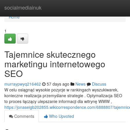
Home
socialmediainuk
Home
1
Tajemnice skutecznego
marketingu internetowego
SEO
murraypwyq216462
57 days ago
News
Discuss
W celu osiągnąć wysokie pozycje w rankingach wyszukiwarek,
konieczne realizacja przemyślane strategie . Optymalizacja SEO
to proces łączący ulepszanie informacji dla witrynę WWW ,
https://jonaseigb202855.wikicorrespondence.com/6888807/tajemni
Comments
Who Upvoted