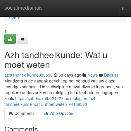
Home
socialmediainuk
Togg
navi
Home
1
Azh tandheelkunde: Wat u
moet weten
azhtandheelkunde083556
58 days ago
News
Discuss
Mondzorg is de aanpak gericht op het behoud van uw eigen
mondgezondheid . Deze discipline omvat diverse ingrepen , van
reguliere onderzoeken en reiniging tot uitgebreidere ingrepen
zoals
https://sabrinaxutb024227.pointblog.net/azh-
tandheelkunde-wat-u-moet-weten-94169562
Comments
Who Upvoted
Comments