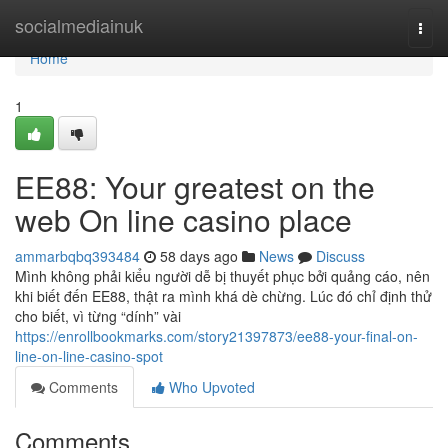
Home
socialmediainuk
Togg
navi
Home
1
EE88: Your greatest on the
web On line casino place
ammarbqbq393484
58 days ago
News
Discuss
Mình không phải kiểu người dễ bị thuyết phục bởi quảng cáo, nên
khi biết đến EE88, thật ra mình khá dè chừng. Lúc đó chỉ định thử
cho biết, vì từng “dính” vài
https://enrollbookmarks.com/story21397873/ee88-your-final-on-
line-on-line-casino-spot
Comments
Who Upvoted
Comments