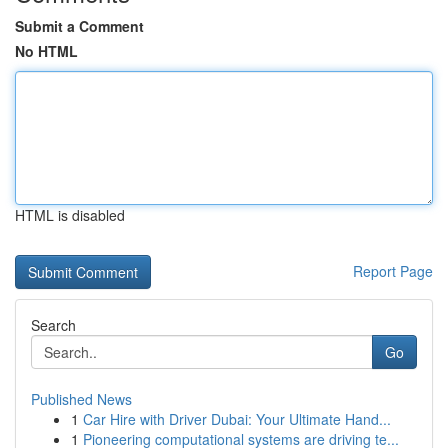
Submit a Comment
No HTML
HTML is disabled
Report Page
Search
Go
Published News
1
Car Hire with Driver Dubai: Your Ultimate Hand...
1
Pioneering computational systems are driving te...