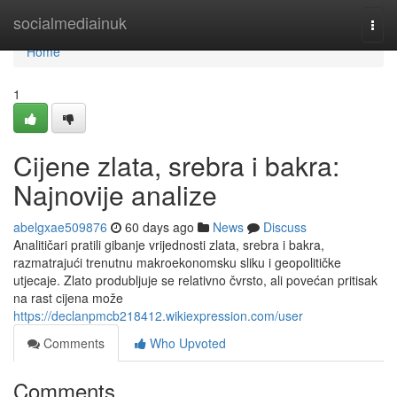
Home
socialmediainuk
Togg
navi
Home
1
Cijene zlata, srebra i bakra:
Najnovije analize
abelgxae509876
60 days ago
News
Discuss
Analitičari pratili gibanje vrijednosti zlata, srebra i bakra,
razmatrajući trenutnu makroekonomsku sliku i geopolitičke
utjecaje. Zlato produbljuje se relativno čvrsto, ali povećan pritisak
na rast cijena može
https://declanpmcb218412.wikiexpression.com/user
Comments
Who Upvoted
Comments