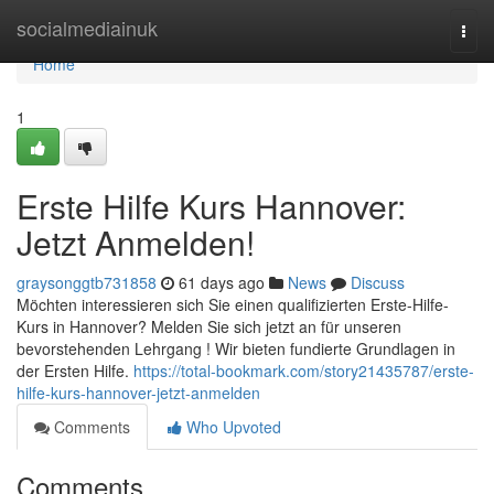
Home
socialmediainuk
Togg
navi
Home
1
Erste Hilfe Kurs Hannover:
Jetzt Anmelden!
graysonggtb731858
61 days ago
News
Discuss
Möchten interessieren sich Sie einen qualifizierten Erste-Hilfe-
Kurs in Hannover? Melden Sie sich jetzt an für unseren
bevorstehenden Lehrgang ! Wir bieten fundierte Grundlagen in
der Ersten Hilfe.
https://total-bookmark.com/story21435787/erste-
hilfe-kurs-hannover-jetzt-anmelden
Comments
Who Upvoted
Comments