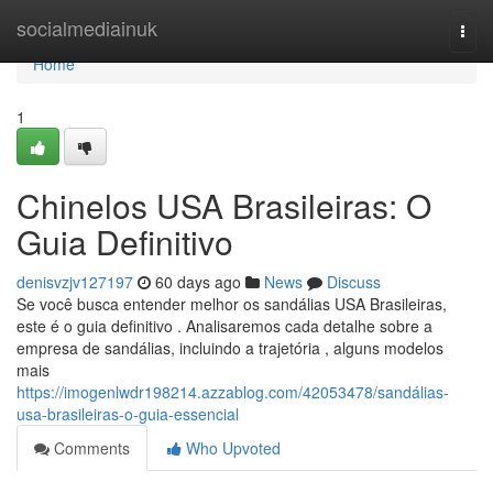
Home
socialmediainuk
Togg
navi
Home
1
Chinelos USA Brasileiras: O
Guia Definitivo
denisvzjv127197
60 days ago
News
Discuss
Se você busca entender melhor os sandálias USA Brasileiras,
este é o guia definitivo . Analisaremos cada detalhe sobre a
empresa de sandálias, incluindo a trajetória , alguns modelos
mais
https://imogenlwdr198214.azzablog.com/42053478/sandálias-
usa-brasileiras-o-guia-essencial
Comments
Who Upvoted