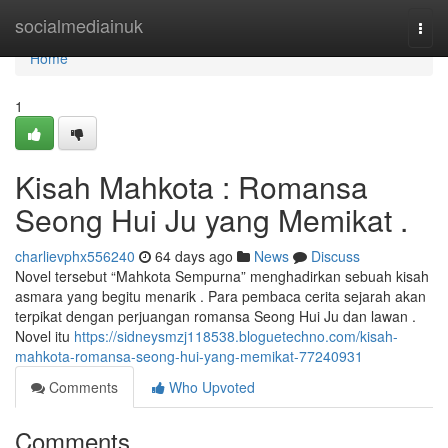
Home
socialmediainuk
Togg
navi
Home
1
Kisah Mahkota : Romansa
Seong Hui Ju yang Memikat .
charlievphx556240
64 days ago
News
Discuss
Novel tersebut “Mahkota Sempurna” menghadirkan sebuah kisah
asmara yang begitu menarik . Para pembaca cerita sejarah akan
terpikat dengan perjuangan romansa Seong Hui Ju dan lawan .
Novel itu
https://sidneysmzj118538.bloguetechno.com/kisah-
mahkota-romansa-seong-hui-yang-memikat-77240931
Comments
Who Upvoted
Comments