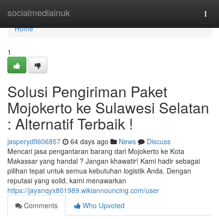
Home
socialmediainuk
Togg
navi
Home
1
Solusi Pengiriman Paket
Mojokerto ke Sulawesi Selatan
: Alternatif Terbaik !
jasperydfl606857
64 days ago
News
Discuss
Mencari jasa pengantaran barang dari Mojokerto ke Kota
Makassar yang handal ? Jangan khawatir! Kami hadir sebagai
pilihan tepat untuk semua kebutuhan logistik Anda. Dengan
reputasi yang solid, kami menawarkan
https://jayanqyx801989.wikiannouncing.com/user
Comments
Who Upvoted