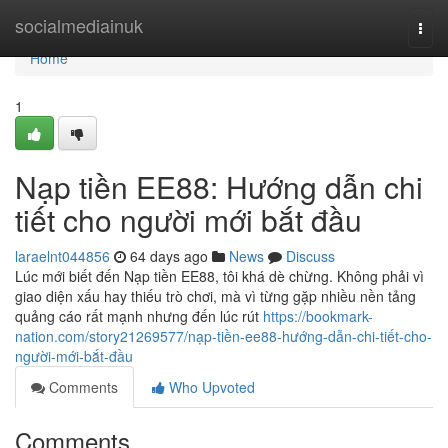
Home
socialmediainuk
Togg
navi
Home
1
Nạp tiền EE88: Hướng dẫn chi
tiết cho người mới bắt đầu
laraelnt044856
64 days ago
News
Discuss
Lúc mới biết đến Nạp tiền EE88, tôi khá dè chừng. Không phải vì
giao diện xấu hay thiếu trò chơi, mà vì từng gặp nhiều nền tảng
quảng cáo rất mạnh nhưng đến lúc rút
https://bookmark-
nation.com/story21269577/nạp-tiền-ee88-hướng-dẫn-chi-tiết-cho-
người-mới-bắt-đầu
Comments
Who Upvoted
Comments