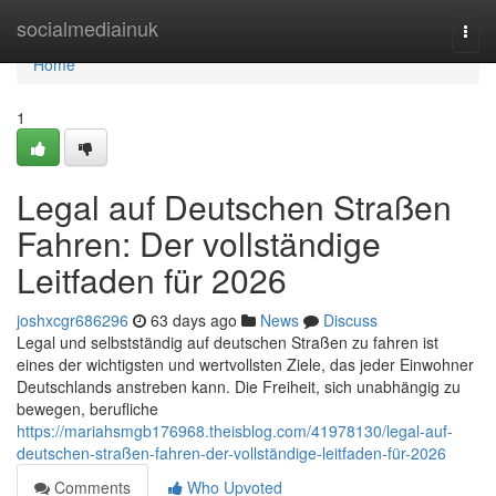
Home
socialmediainuk
Togg
navi
Home
1
Legal auf Deutschen Straßen
Fahren: Der vollständige
Leitfaden für 2026
joshxcgr686296
63 days ago
News
Discuss
Legal und selbstständig auf deutschen Straßen zu fahren ist
eines der wichtigsten und wertvollsten Ziele, das jeder Einwohner
Deutschlands anstreben kann. Die Freiheit, sich unabhängig zu
bewegen, berufliche
https://mariahsmgb176968.theisblog.com/41978130/legal-auf-
deutschen-straßen-fahren-der-vollständige-leitfaden-für-2026
Comments
Who Upvoted