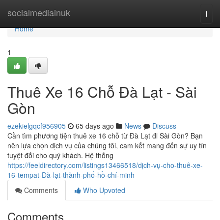
Home
socialmediainuk
Togg
navi
Home
1
Thuê Xe 16 Chỗ Đà Lạt - Sài
Gòn
ezekielgqcf956905
65 days ago
News
Discuss
Cần tìm phương tiện thuê xe 16 chỗ từ Đà Lạt đi Sài Gòn? Bạn
nên lựa chọn dịch vụ của chúng tôi, cam kết mang đến sự uy tín
tuyệt đối cho quý khách. Hệ thống
https://feeldirectory.com/listings13466518/dịch-vụ-cho-thuê-xe-
16-tempat-Đà-lạt-thành-phố-hồ-chí-minh
Comments
Who Upvoted
Comments