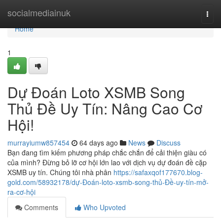
Home
socialmediainuk
Togg
navi
Home
1
Dự Đoán Loto XSMB Song
Thủ Đề Uy Tín: Nâng Cao Cơ
Hội!
murrayiumw857454
64 days ago
News
Discuss
Bạn đang tìm kiếm phương pháp chắc chắn để cải thiện giàu có
của mình? Đừng bỏ lỡ cơ hội lớn lao với dịch vụ dự đoán đề cặp
XSMB uy tín. Chúng tôi nhà phân
https://safaxqof177670.blog-
gold.com/58932178/dự-Đoán-loto-xsmb-song-thủ-Đề-uy-tín-mở-
ra-cơ-hội
Comments
Who Upvoted