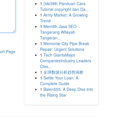
1
{ids388: Panduan Cara
Tutorial copyright dan Da...
1
Army Market: A Growing
Trend
1
Memilih Jasa SEO
Tangerang Wilayah
Tangeran...
1
Memorial City Pipe Break
Repair: Urgent Solutions
ort Page
1
Tech GiantsMajor
CompaniesIndustry Leaders
Clas...
1
全球数据分析趋势洞察
1
Settle Your Loan: A
Complete Guide
1
Balen555: A Deep Dive into
the Rising Star