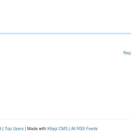
Rep
d
|
Top Users
| Made with
Kliqqi CMS
|
All RSS Feeds