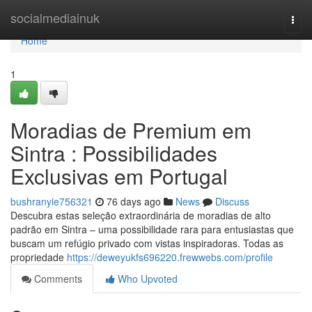
Home
socialmediainuk
Togg
navi
Home
1
Moradias de Premium em
Sintra : Possibilidades
Exclusivas em Portugal
bushranyie756321
76 days ago
News
Discuss
Descubra estas seleção extraordinária de moradias de alto
padrão em Sintra – uma possibilidade rara para entusiastas que
buscam um refúgio privado com vistas inspiradoras. Todas as
propriedade
https://deweyukfs696220.frewwebs.com/profile
Comments
Who Upvoted