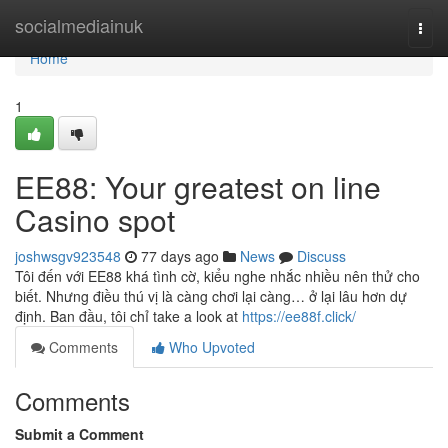
Home
socialmediainuk
Togg
navi
Home
1
EE88: Your greatest on line
Casino spot
joshwsgv923548
77 days ago
News
Discuss
Tôi đến với EE88 khá tình cờ, kiểu nghe nhắc nhiều nên thử cho
biết. Nhưng điều thú vị là càng chơi lại càng… ở lại lâu hơn dự
định. Ban đầu, tôi chỉ take a look at
https://ee88f.click/
Comments
Who Upvoted
Comments
Submit a Comment