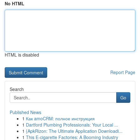
No HTML
HTML is disabled
Report Page
Search
Go
Published News
1
Как amoCRM: полное инструкция
1
Dartford Plumbing Professionals: Your Local ...
1
{ApkRizon: The Ultimate Application Downloadi...
1
This E-cigarette Factories: A Booming Industry