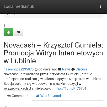
Home
socialmediainuk
Togg
navi
Home
1
Novacash – Krzysztof Gumiela:
Promocja Witryn Internetowych
w Lublinie
haseebqqas235675
80 days ago
News
Discuss
Novacash, prowadzona przez Krzysztofa Gumielę , oferuje
profesjonalne realizację w zakresie optymalizacji stron w Lublinie .
Specjalizujemy się w budowaniu wysokich pozycji w
wyszukiwarkach dla miejscowych
https://1url.pl/1787c4
Comments
Who Upvoted