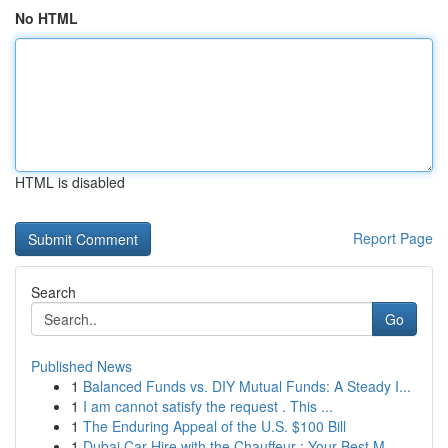
No HTML
HTML is disabled
Report Page
Search
Go
Published News
1
Balanced Funds vs. DIY Mutual Funds: A Steady I...
1
I am cannot satisfy the request . This ...
1
The Enduring Appeal of the U.S. $100 Bill
1
Dubai Car Hire with the Chauffeur : Your Best M...