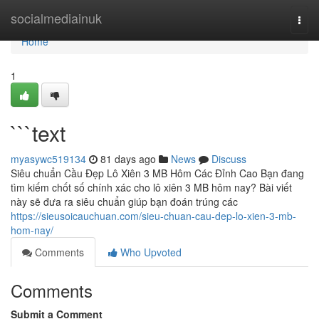
Home
socialmediainuk
Togg
navi
Home
1
```text
myasywc519134
81 days ago
News
Discuss
Siêu chuẩn Cầu Đẹp Lô Xiên 3 MB Hôm Các Đỉnh Cao Bạn đang
tìm kiếm chốt số chính xác cho lô xiên 3 MB hôm nay? Bài viết
này sẽ đưa ra siêu chuẩn giúp bạn đoán trúng các
https://sieusoicauchuan.com/sieu-chuan-cau-dep-lo-xien-3-mb-
hom-nay/
Comments
Who Upvoted
Comments
Submit a Comment