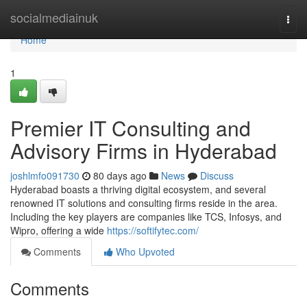
Home
socialmediainuk
Togg
navi
Home
1
Premier IT Consulting and
Advisory Firms in Hyderabad
joshlmfo091730
80 days ago
News
Discuss
Hyderabad boasts a thriving digital ecosystem, and several
renowned IT solutions and consulting firms reside in the area.
Including the key players are companies like TCS, Infosys, and
Wipro, offering a wide
https://softifytec.com/
Comments
Who Upvoted
Comments