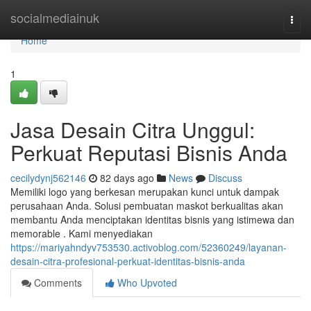
Home
socialmediainuk
Togg
navi
Home
1
Jasa Desain Citra Unggul:
Perkuat Reputasi Bisnis Anda
cecilydynj562146
82 days ago
News
Discuss
Memiliki logo yang berkesan merupakan kunci untuk dampak
perusahaan Anda. Solusi pembuatan maskot berkualitas akan
membantu Anda menciptakan identitas bisnis yang istimewa dan
memorable . Kami menyediakan
https://mariyahndyv753530.activoblog.com/52360249/layanan-
desain-citra-profesional-perkuat-identitas-bisnis-anda
Comments
Who Upvoted