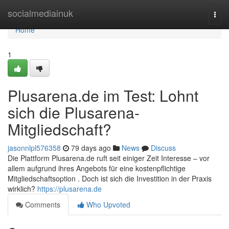
Home
socialmediainuk
Togg
navi
Home
1
Plusarena.de im Test: Lohnt
sich die Plusarena-
Mitgliedschaft?
jasonnlpl576358
79 days ago
News
Discuss
Die Plattform Plusarena.de ruft seit einiger Zeit Interesse – vor
allem aufgrund ihres Angebots für eine kostenpflichtige
Mitgliedschaftsoption . Doch ist sich die Investition in der Praxis
wirklich?
https://plusarena.de
Comments
Who Upvoted