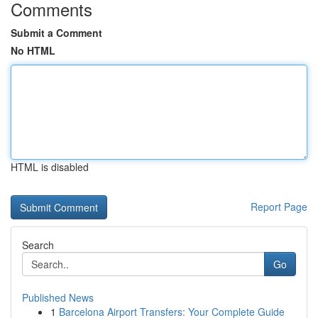
Comments
Submit a Comment
No HTML
HTML is disabled
Report Page
Search
Go
Published News
1
Barcelona Airport Transfers: Your Complete Guide