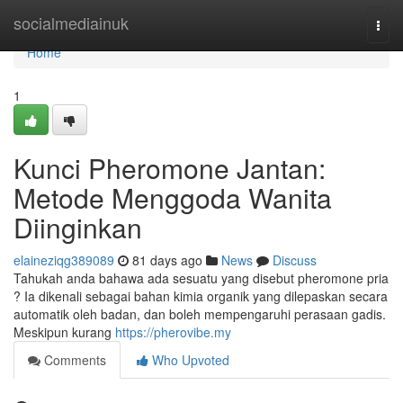
Home
socialmediainuk
Togg
navi
Home
1
Kunci Pheromone Jantan:
Metode Menggoda Wanita
Diinginkan
elaineziqg389089
81 days ago
News
Discuss
Tahukah anda bahawa ada sesuatu yang disebut pheromone pria
? Ia dikenali sebagai bahan kimia organik yang dilepaskan secara
automatik oleh badan, dan boleh mempengaruhi perasaan gadis.
Meskipun kurang
https://pherovibe.my
Comments
Who Upvoted