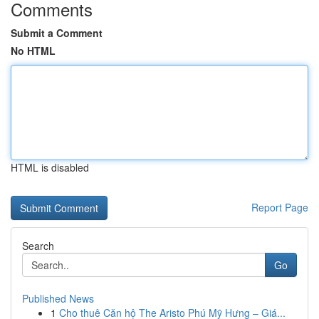
Comments
Submit a Comment
No HTML
HTML is disabled
Report Page
Search
Go
Published News
1
Cho thuê Căn hộ The Aristo Phú Mỹ Hưng – Giá...