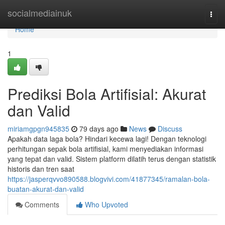
Home
socialmediainuk
Togg
navi
Home
1
Prediksi Bola Artifisial: Akurat
dan Valid
miriamgpgn945835
79 days ago
News
Discuss
Apakah data laga bola? Hindari kecewa lagi! Dengan teknologi
perhitungan sepak bola artifisial, kami menyediakan informasi
yang tepat dan valid. Sistem platform dilatih terus dengan statistik
historis dan tren saat
https://jasperqvvo890588.blogvivi.com/41877345/ramalan-bola-
buatan-akurat-dan-valid
Comments
Who Upvoted