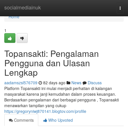
Home
socialmediainuk
Togg
navi
Home
1
Topansakti: Pengalaman
Pengguna dan Ulasan
Lengkap
aadamszsl576709
82 days ago
News
Discuss
Platform Topansakti ini mulai menjadi perhatian di kalangan
masyarakat karena janji kemudahan dalam proses keuangan.
Berdasarkan pengalaman dari berbagai pengguna , Topansakti
menawarkan tampilan yang cukup
https://gregoryniwj870141.blogtov.com/profile
Comments
Who Upvoted