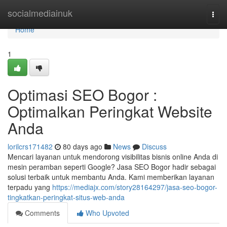
Home
socialmediainuk
Togg
navi
Home
1
Optimasi SEO Bogor :
Optimalkan Peringkat Website
Anda
lorilcrs171482
80 days ago
News
Discuss
Mencari layanan untuk mendorong visibilitas bisnis online Anda di
mesin peramban seperti Google? Jasa SEO Bogor hadir sebagai
solusi terbaik untuk membantu Anda. Kami memberikan layanan
terpadu yang
https://mediajx.com/story28164297/jasa-seo-bogor-
tingkatkan-peringkat-situs-web-anda
Comments
Who Upvoted