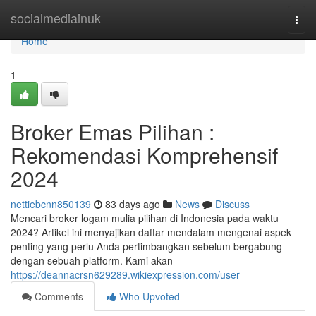
Home
socialmediainuk
Togg
navi
Home
1
Broker Emas Pilihan :
Rekomendasi Komprehensif
2024
nettiebcnn850139
83 days ago
News
Discuss
Mencari broker logam mulia pilihan di Indonesia pada waktu
2024? Artikel ini menyajikan daftar mendalam mengenai aspek
penting yang perlu Anda pertimbangkan sebelum bergabung
dengan sebuah platform. Kami akan
https://deannacrsn629289.wikiexpression.com/user
Comments
Who Upvoted