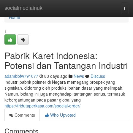
Home
socialmediainuk
Togg
navi
Home
1
Pabrik Karet Indonesia:
Potensi dan Tantangan Industri
adambbfw791077
83 days ago
News
Discuss
Industri pabrik polimer di Negara memegang prospek yang
signifikan, didorong oleh produksi bahan dasar yang melimpah.
Namun, bidang ini juga menghadapi tantangan serius, termasuk
kebergantungan pada pasar global yang
https://tridutaperkasa.com/special-order/
Comments
Who Upvoted
Comments