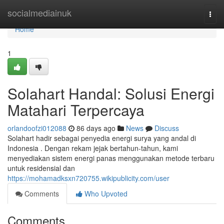
Home
socialmediainuk
Togg
navi
Home
1
Solahart Handal: Solusi Energi
Matahari Terpercaya
orlandoofzi012088
86 days ago
News
Discuss
Solahart hadir sebagai penyedia energi surya yang andal di
Indonesia . Dengan rekam jejak bertahun-tahun, kami
menyediakan sistem energi panas menggunakan metode terbaru
untuk residensial dan
https://mohamadksxn720755.wikipublicity.com/user
Comments
Who Upvoted
Comments