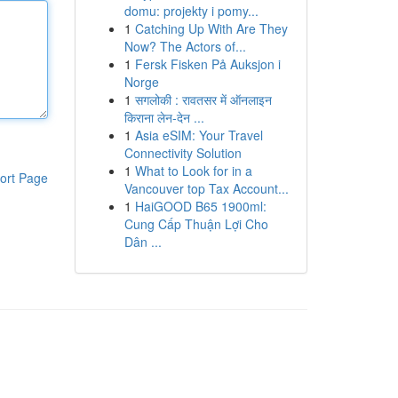
domu: projekty i pomy...
1
Catching Up With Are They
Now? The Actors of...
1
Fersk Fisken På Auksjon i
Norge
1
सगलोकी : रावतसर में ऑनलाइन
किराना लेन-देन ...
1
Asia eSIM: Your Travel
Connectivity Solution
1
What to Look for in a
ort Page
Vancouver top Tax Account...
1
HaiGOOD B65 1900ml:
Cung Cấp Thuận Lợi Cho
Dân ...