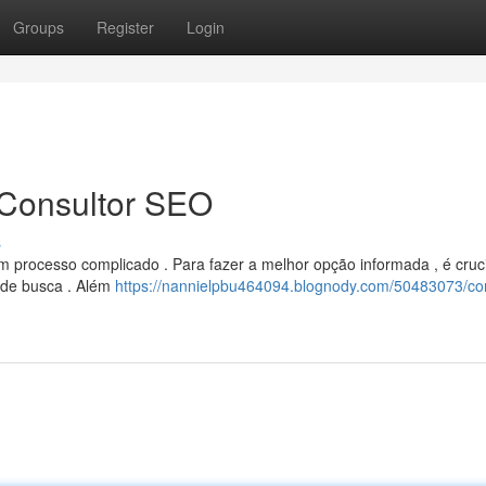
Groups
Register
Login
 Consultor SEO
s
 processo complicado . Para fazer a melhor opção informada , é cruci
s de busca . Além
https://nannielpbu464094.blognody.com/50483073/c