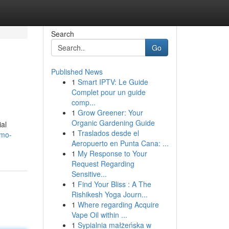
Search
Go
Published News
1
Smart IPTV: Le Guide
Complet pour un guide
comp...
1
Grow Greener: Your
Organic Gardening Guide
al
1
Traslados desde el
omo-
Aeropuerto en Punta Cana: ...
1
My Response to Your
Request Regarding
Sensitive...
1
Find Your Bliss : A The
Rishikesh Yoga Journ...
1
Where regarding Acquire
Vape Oil within ...
1
Sypialnia małżeńska w