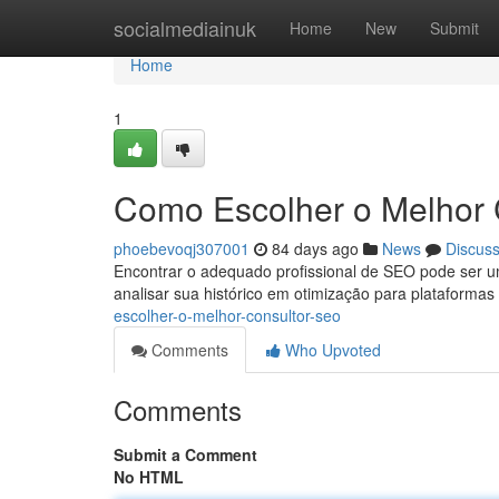
Home
socialmediainuk
Home
New
Submit
Home
1
Como Escolher o Melhor
phoebevoqj307001
84 days ago
News
Discus
Encontrar o adequado profissional de SEO pode ser um
analisar sua histórico em otimização para plataforma
escolher-o-melhor-consultor-seo
Comments
Who Upvoted
Comments
Submit a Comment
No HTML