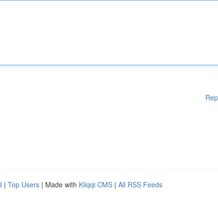
Rep
d
|
Top Users
| Made with
Kliqqi CMS
|
All RSS Feeds