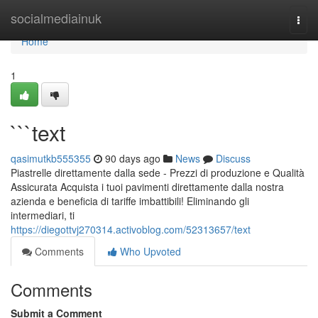
Home
socialmediainuk
Togg
navi
Home
1
```text
qasimutkb555355
90 days ago
News
Discuss
Piastrelle direttamente dalla sede - Prezzi di produzione e Qualità
Assicurata Acquista i tuoi pavimenti direttamente dalla nostra
azienda e beneficia di tariffe imbattibili! Eliminando gli
intermediari, ti
https://diegottvj270314.activoblog.com/52313657/text
Comments
Who Upvoted
Comments
Submit a Comment