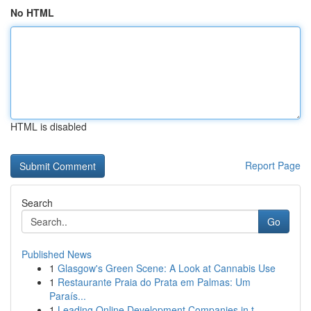
No HTML
HTML is disabled
Report Page
Search
Go
Published News
1
Glasgow's Green Scene: A Look at Cannabis Use
1
Restaurante Praia do Prata em Palmas: Um
Paraís...
1
Leading Online Development Companies in t...