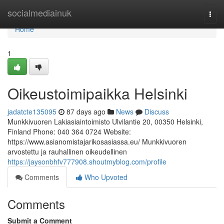
Home
socialmediainuk
Togg
navi
Home
1
Oikeustoimipaikka Helsinki
jadatcte135095
87 days ago
News
Discuss
Munkkivuoren Lakiasiaintoimisto Ulvilantie 20, 00350 Helsinki,
Finland Phone: 040 364 0724 Website:
https://www.asianomistajarikosasiassa.eu/ Munkkivuoren
arvostettu ja rauhallinen oikeudellinen
https://jaysonbhfv777908.shoutmyblog.com/profile
Comments
Who Upvoted
Comments
Submit a Comment