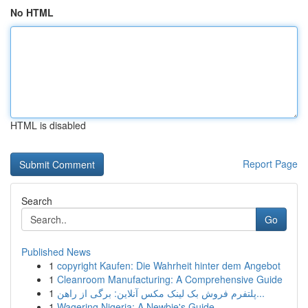
No HTML
HTML is disabled
Report Page
Search
Go
Published News
1
copyright Kaufen: Die Wahrheit hinter dem Angebot
1
Cleanroom Manufacturing: A Comprehensive Guide
1
پلتفرم فروش بک لینک مکس آنلاین: برگی از راهن...
1
Wagering Nigeria: A Newbie's Guide