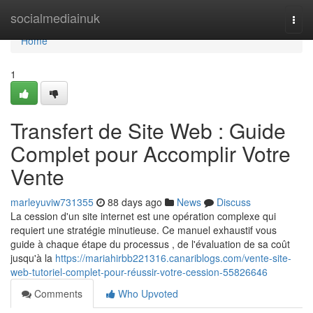
Home
socialmediainuk
Togg
navi
Home
1
Transfert de Site Web : Guide
Complet pour Accomplir Votre
Vente
marleyuviw731355
88 days ago
News
Discuss
La cession d'un site internet est une opération complexe qui
requiert une stratégie minutieuse. Ce manuel exhaustif vous
guide à chaque étape du processus , de l'évaluation de sa coût
jusqu'à la
https://mariahirbb221316.canariblogs.com/vente-site-
web-tutoriel-complet-pour-réussir-votre-cession-55826646
Comments
Who Upvoted