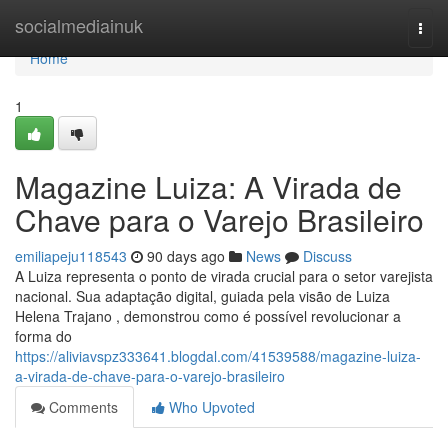
Home
socialmediainuk
Togg
navi
Home
1
Magazine Luiza: A Virada de
Chave para o Varejo Brasileiro
emiliapeju118543
90 days ago
News
Discuss
A Luiza representa o ponto de virada crucial para o setor varejista
nacional. Sua adaptação digital, guiada pela visão de Luiza
Helena Trajano , demonstrou como é possível revolucionar a
forma do
https://aliviavspz333641.blogdal.com/41539588/magazine-luiza-
a-virada-de-chave-para-o-varejo-brasileiro
Comments
Who Upvoted