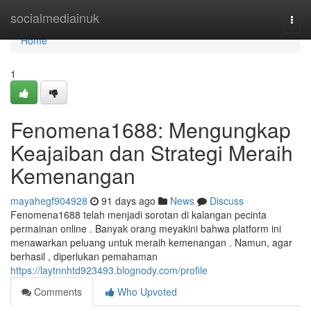
Home
socialmediainuk
Togg
navi
Home
1
Fenomena1688: Mengungkap
Keajaiban dan Strategi Meraih
Kemenangan
mayahegf904928
91 days ago
News
Discuss
Fenomena1688 telah menjadi sorotan di kalangan pecinta
permainan online . Banyak orang meyakini bahwa platform ini
menawarkan peluang untuk meraih kemenangan . Namun, agar
berhasil , diperlukan pemahaman
https://laytnnhtd923493.blognody.com/profile
Comments
Who Upvoted