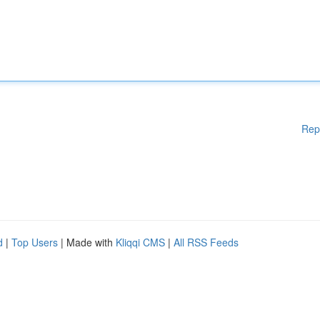
Rep
d
|
Top Users
| Made with
Kliqqi CMS
|
All RSS Feeds