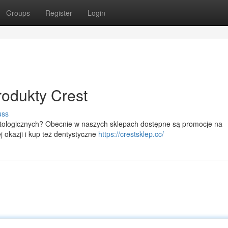
Groups
Register
Login
odukty Crest
uss
tologicznych? Obecnie w naszych sklepach dostępne są promocje na
j okazji i kup też dentystyczne
https://crestsklep.cc/