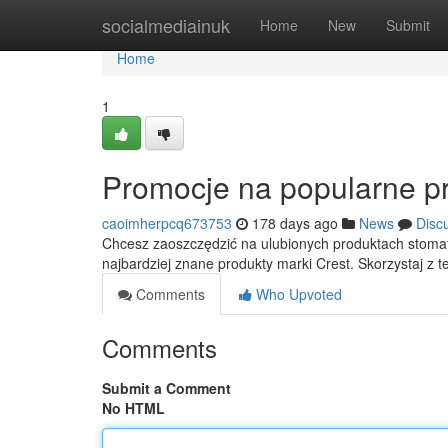
Home
socialmediainuk
Home
New
Submit
Home
1
Promocje na popularne pr
caoimherpcq673753
178 days ago
News
Disc
Chcesz zaoszczędzić na ulubionych produktach stoma
najbardziej znane produkty marki Crest. Skorzystaj z te
Comments
Who Upvoted
Comments
Submit a Comment
No HTML