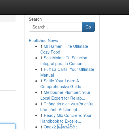
Search
Go
Published News
1
Mi Ramen: The Ultimate
Cozy Food
1
SolidVision: Tu Solución
Integral para la Comun...
1
Puff La Carts: Your Ultimate
Manual
1
Settle Your Loan: A
Comprehensive Guide
1
Melbourne Plumber: Your
Local Expert for Reliab...
1
Thông tin dịch vụ sửa chữa
bảo hành Ariston tại...
1
Ready Mix Concrete: Your
Handbook to Excelle...
1
Onex2 မြန်မာနိုင်ငံ :